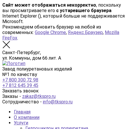
Сайт может отображаться некорректно
, поскольку
вы просматриваете его
с устаревшего браузера
Internet Explorer (
), который больше не поддерживается
Microsoft.
Рекомендуем обновить браузер на любой из
современных:
Google Chrome
,
Яндекс.Браузер
,
Mozilla
FireFox
.
Санкт-Петербург,
ул. Коммуны, дом 66 лит. А
Завод полиуретановых изделий
№1 по качеству
+7 800 300 72 98
+7 812 645 39 45
Заказать звонок
Заказы -
zakaz@tkspro.ru
Сотрудничество -
info@tkspro.ru
Главная
О компании
Услуги
Гидроциклон из полиуретана